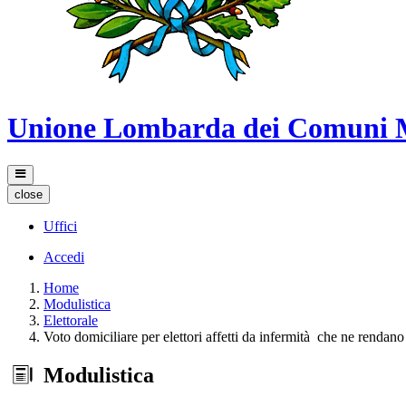
Unione Lombarda dei Comuni 
close
Uffici
Accedi
Home
Modulistica
Elettorale
Voto domiciliare per elettori affetti da infermità che ne rendano
Modulistica