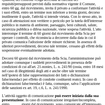
requisiti/presupposti previsti dalla normativa vigente il Comune,
entro 60 gg. dal ricevimento, invita il privato a conformare l'attività e
i suoi effetti, entro un termine non inferiore a trenta giorni, decorso
inutilmente il quale, l'attività si intende vietata. Con lo stesso atto, in
caso di attestazioni non veritiere o pericolo per la tutela dell'interesse
pubblico in materia di ambiente, paesaggio, beni culturali, salute,
sicurezza pubblica o difesa nazionale, viene sospesa l'attività. L'atto
interrompe il termine di 60 giorni dal ricevimento della Scia per
operare i controlli, che ricomincia a decorrere dalla data in cui il
privato comunica l'adozione delle misure richieste. In assenza di
ulteriori provvedimenti, decorso tale termine, cessano gli effetti della
sospensione eventualmente adottata.
Decorsi 60 giorni dal ricevimento della Scia, l'amministrazione può
adottare comunque i suddetti provvedimenti in presenza delle
condizioni di cui all'art. 21-nonies, L. n. 241/90 (ossia, entro 18 mesi
nel caso di illegittimità degli atti e anche oltre tale termine
nell’ipotesi di false rappresentazioni dei fatti o dichiarazioni
false/mendaci per effetto di condotte costituenti reato). In caso di
dichiarazioni false/mendaci è fatta, comunque, salva l’applicazione
delle sanzioni ex art. 19, c.6, L. n. 241/1990.
L’attività oggetto di comunicazione
può essere iniziata dalla sua
presentazione
. In caso di comunicazione irregolare/incompleta,
entro ........... giorni dal ricevimento, sono comunicate all'interessato