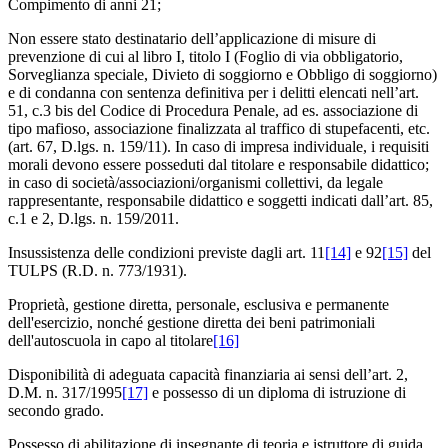
Compimento di anni 21;
Non essere stato destinatario dell’applicazione di misure di
prevenzione di cui al libro I, titolo I (Foglio di via obbligatorio,
Sorveglianza speciale, Divieto di soggiorno e Obbligo di soggiorno)
e di condanna con sentenza definitiva per i delitti elencati nell’art.
51, c.3 bis del Codice di Procedura Penale, ad es. associazione di
tipo mafioso, associazione finalizzata al traffico di stupefacenti, etc.
(art. 67, D.lgs. n. 159/11). In caso di impresa individuale, i requisiti
morali devono essere posseduti dal titolare e responsabile didattico;
in caso di società/associazioni/organismi collettivi, da legale
rappresentante, responsabile didattico e soggetti indicati dall’art. 85,
c.1 e 2, D.lgs. n. 159/2011.
Insussistenza delle condizioni previste dagli art. 11
[14]
e 92
[15]
del
TULPS (R.D. n. 773/1931).
Proprietà, gestione diretta, personale, esclusiva e permanente
dell'esercizio, nonché gestione diretta dei beni patrimoniali
dell'autoscuola in capo al titolare
[16]
Disponibilità di adeguata capacità finanziaria ai sensi dell’art. 2,
D.M. n. 317/1995
[17]
e possesso di un diploma di istruzione di
secondo grado.
Possesso di abilitazione di insegnante di teoria e istruttore di guida