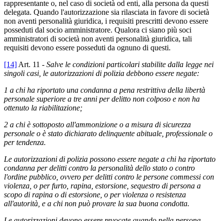
rappresentante o, nel caso di società od enti, alla persona da questi
delegata. Quando l'autorizzazione sia rilasciata in favore di società
non aventi personalità giuridica, i requisiti prescritti devono essere
posseduti dal socio amministratore. Qualora ci siano più soci
amministratori di società non aventi personalità giuridica, tali
requisiti devono essere posseduti da ognuno di questi.
[14]
Art. 11 -
Salve le condizioni particolari stabilite dalla legge nei
singoli casi, le autorizzazioni di polizia debbono essere negate:
1 a chi ha riportato una condanna a pena restrittiva della libertà
personale superiore a tre anni per delitto non colposo e non ha
ottenuto la riabilitazione;
2 a chi è sottoposto all'ammonizione o a misura di sicurezza
personale o è stato dichiarato delinquente abituale, professionale o
per tendenza.
Le autorizzazioni di polizia possono essere negate a chi ha riportato
condanna per delitti contro la personalità dello stato o contro
l'ordine pubblico, ovvero per delitti contro le persone commessi con
violenza, o per furto, rapina, estorsione, sequestro di persona a
scopo di rapina o di estorsione, o per violenza o resistenza
all'autorità, e a chi non può provare la sua buona condotta.
Le autorizzazioni devono essere revocate quando nella persona