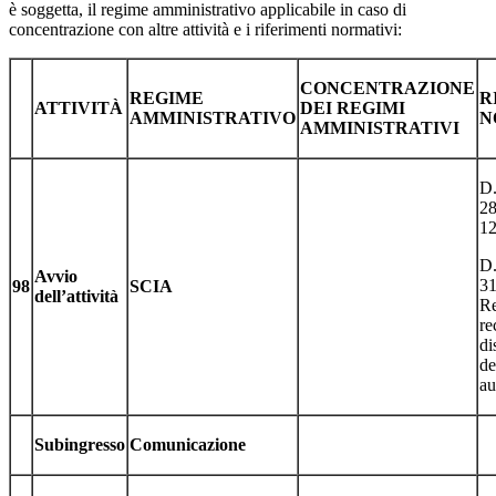
è soggetta, il regime amministrativo applicabile in caso di
concentrazione con altre attività e i riferimenti normativi:
CONCENTRAZIONE
REGIME
R
ATTIVITÀ
DEI REGIMI
AMMINISTRATIVO
N
AMMINISTRATIVI
D.
28
12
D.
Avvio
31
98
SCIA
dell’attività
R
re
di
de
au
Subingresso
Comunicazione