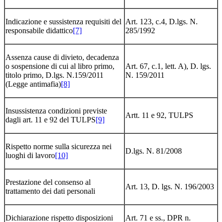
Indicazione e sussistenza requisiti del
Art. 123, c.4, D.lgs. N.
responsabile didattico
[7]
285/1992
Assenza cause di divieto, decadenza
o sospensione di cui al libro primo,
Art. 67, c.1, lett. A), D. lgs.
titolo primo, D.lgs. N.159/2011
N. 159/2011
(Legge antimafia)
[8]
Insussistenza condizioni previste
Artt. 11 e 92, TULPS
dagli art. 11 e 92 del TULPS
[9]
Rispetto norme sulla sicurezza nei
D.lgs. N. 81/2008
luoghi di lavoro
[10]
Prestazione del consenso al
Art. 13, D. lgs. N. 196/2003
trattamento dei dati personali
Dichiarazione rispetto disposizioni
Art. 71 e ss., DPR n.