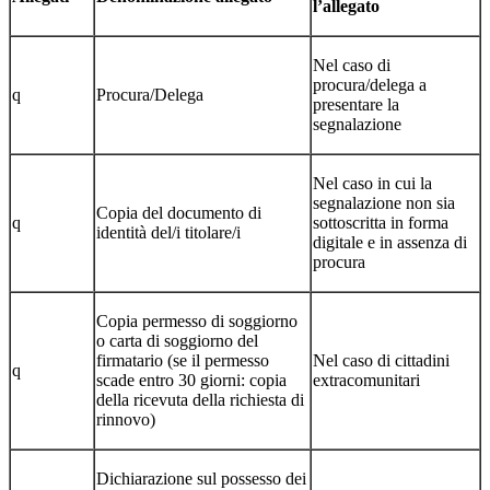
l’allegato
Nel caso di
procura/delega a
q
Procura/Delega
presentare la
segnalazione
Nel caso in cui la
segnalazione non sia
Copia del documento di
q
sottoscritta in forma
identità del/i titolare/i
digitale e in assenza di
procura
Copia permesso di soggiorno
o carta di soggiorno del
firmatario (se il permesso
Nel caso di cittadini
q
scade entro 30 giorni: copia
extracomunitari
della ricevuta della richiesta di
rinnovo)
Dichiarazione sul possesso dei