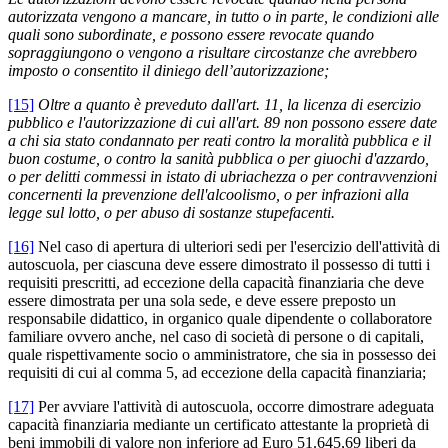
autorizzata vengono a mancare, in tutto o in parte, le condizioni alle
quali sono subordinate, e possono essere revocate quando
sopraggiungono o vengono a risultare circostanze che avrebbero
imposto o consentito il diniego dell’autorizzazione;
[15]
Oltre a quanto è preveduto dall'art. 11, la licenza di esercizio
pubblico e l'autorizzazione di cui all'art. 89 non possono essere date
a chi sia stato condannato per reati contro la moralità pubblica e il
buon costume, o contro la sanità pubblica o per giuochi d'azzardo,
o
per delitti commessi in istato di ubriachezza o per contravvenzioni
concernenti la prevenzione dell'alcoolismo, o per infrazioni alla
legge sul lotto, o per abuso di sostanze stupefacenti.
[16]
Nel caso di apertura di ulteriori sedi per l'esercizio dell'attività di
autoscuola, per ciascuna deve essere dimostrato il possesso di tutti i
requisiti prescritti, ad eccezione della capacità finanziaria che deve
essere dimostrata per una sola sede, e deve essere preposto un
responsabile didattico, in organico quale dipendente o collaboratore
familiare ovvero anche, nel caso di società di persone o di capitali,
quale rispettivamente socio o amministratore, che sia in possesso dei
requisiti di cui al comma 5, ad eccezione della capacità finanziaria;
[17]
Per avviare l'attività di autoscuola, occorre dimostrare adeguata
capacità finanziaria mediante un certificato attestante la proprietà di
beni immobili di valore non inferiore ad Euro 51.645,69 liberi da