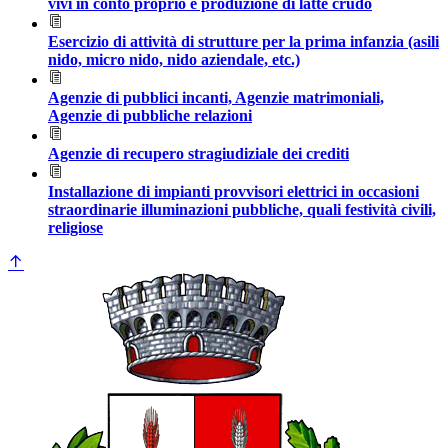
vivi in conto proprio e produzione di latte crudo
Esercizio di attività di strutture per la prima infanzia (asili
nido, micro nido, nido aziendale, etc.)
Agenzie di pubblici incanti, Agenzie matrimoniali,
Agenzie di pubbliche relazioni
Agenzie di recupero stragiudiziale dei crediti
Installazione di impianti provvisori elettrici in occasioni
straordinarie illuminazioni pubbliche, quali festività civili,
religiose