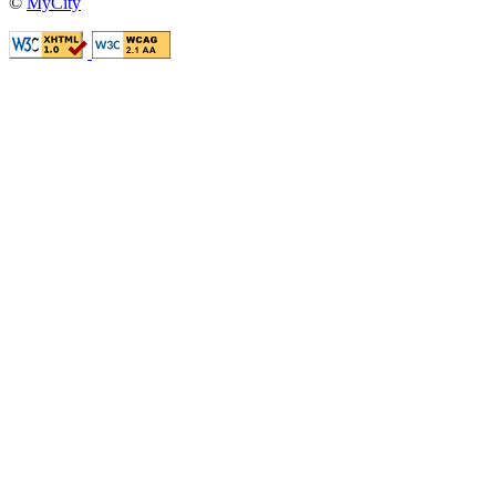
©
MyCity