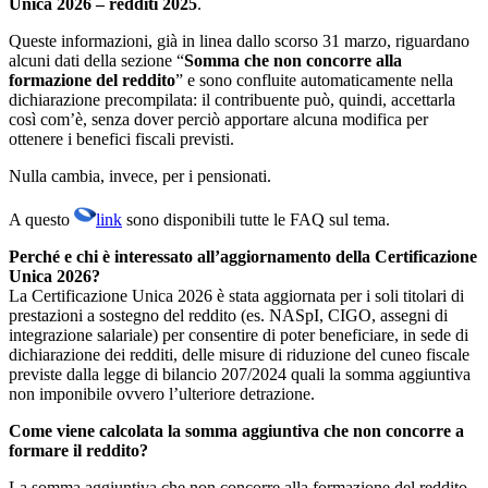
Unica 2026 – redditi 2025
.
Queste informazioni, già in linea dallo scorso 31 marzo, riguardano
alcuni dati della sezione “
Somma che non concorre alla
formazione del reddito
” e sono confluite automaticamente nella
dichiarazione precompilata: il contribuente può, quindi, accettarla
così com’è, senza dover perciò apportare alcuna modifica per
ottenere i benefici fiscali previsti.
Nulla cambia, invece, per i pensionati.
A questo
link
sono disponibili tutte le FAQ sul tema.
Perché e chi è interessato all’aggiornamento della Certificazione
Unica 2026?
La Certificazione Unica 2026 è stata aggiornata per i soli titolari di
prestazioni a sostegno del reddito (es. NASpI, CIGO, assegni di
integrazione salariale) per consentire di poter beneficiare, in sede di
dichiarazione dei redditi, delle misure di riduzione del cuneo fiscale
previste dalla legge di bilancio 207/2024 quali la somma aggiuntiva
non imponibile ovvero l’ulteriore detrazione.
Come viene calcolata la somma aggiuntiva che non concorre a
formare il reddito?
La somma aggiuntiva che non concorre alla formazione del reddito