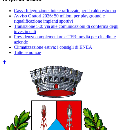
Cassa Integrazione: tutele rafforzate per il caldo estremo
Avviso Oratori 2026: 50 milioni per playground e
riqualificazione impianti sportivi
Transizione 5.0: via alle comunicazioni di conferma degli
investimenti
Previdenza complementare e TFR: novità per cittadini e
aziende
Climatizzazione estiva: i consigli di ENEA
Tutte le notizie