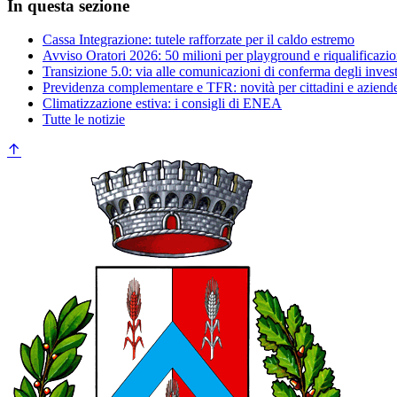
In questa sezione
Cassa Integrazione: tutele rafforzate per il caldo estremo
Avviso Oratori 2026: 50 milioni per playground e riqualificazio
Transizione 5.0: via alle comunicazioni di conferma degli inves
Previdenza complementare e TFR: novità per cittadini e aziend
Climatizzazione estiva: i consigli di ENEA
Tutte le notizie