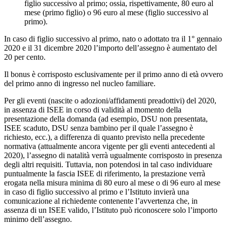
figlio successivo al primo; ossia, rispettivamente, 80 euro al
mese (primo figlio) o 96 euro al mese (figlio successivo al
primo).
In caso di figlio successivo al primo, nato o adottato tra il 1° gennaio
2020 e il 31 dicembre 2020 l’importo dell’assegno è aumentato del
20 per cento.
Il bonus è corrisposto esclusivamente per il primo anno di età ovvero
del primo anno di ingresso nel nucleo familiare.
Per gli eventi (nascite o adozioni/affidamenti preadottivi) del 2020,
in assenza di ISEE in corso di validità al momento della
presentazione della domanda (ad esempio, DSU non presentata,
ISEE scaduto, DSU senza bambino per il quale l’assegno è
richiesto, ecc.), a differenza di quanto previsto nella precedente
normativa (attualmente ancora vigente per gli eventi antecedenti al
2020), l’assegno di natalità verrà ugualmente corrisposto in presenza
degli altri requisiti. Tuttavia, non potendosi in tal caso individuare
puntualmente la fascia ISEE di riferimento, la prestazione verrà
erogata nella misura minima di 80 euro al mese o di 96 euro al mese
in caso di figlio successivo al primo e l’Istituto invierà una
comunicazione al richiedente contenente l’avvertenza che, in
assenza di un ISEE valido, l’Istituto può riconoscere solo l’importo
minimo dell’assegno.