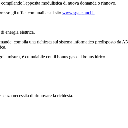
da compilando l'apposita modulistica di nuova domanda o rinnovo.
presso gli uffici comunali e sul sito
www.sgate.anci.it
.
 di energia elettrica.
domande, compila una richiesta sul sistema informatico predisposto da ANC
ica.
ingola misura, è cumulabile con il bonus gas e il bonus idrico.
e senza necessità di rinnovare la richiesta.