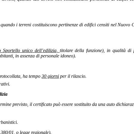
quando i terreni costituiscono pertinenze di edifici censiti nel Nuovo 
o Sportello unico dell’edilizia,
titolare della funzione), in qualità di
itanti, in assenza di personale idoneo).
 protocollata, ha tempo
30 giorni
per il rilascio.
ativi.
izia
ermine previsto, il certificato può essere sostituito da una auto dichiarazi
banistici.
380/01, o legge regionale).