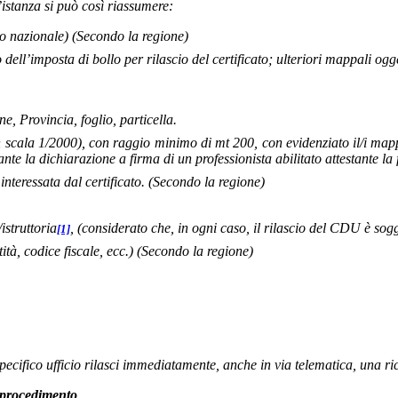
istanza si può così riassumere:
to nazionale) (Secondo la regione)
ll’imposta di bollo per rilascio del certificato; ulteriori mappali ogget
e, Provincia, foglio, particella.
 scala 1/2000), con raggio minimo di mt 200, con evidenziato il/i mappal
ante la dichiarazione a firma di un professionista abilitato attestante la
nteressata dal certificato. (Secondo la regione)
istruttoria
, (considerato che, in ogni caso, il rilascio del CDU è sogge
[1]
tà, codice fiscale, ecc.) (Secondo la regione)
specifico ufficio rilasci immediatamente, anche in via telematica, una ri
 procedimento