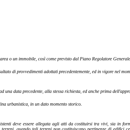
’area o un immobile, così come previsto dal Piano Regolatore Generale e d
 risultato di provvedimenti adottati precedentemente, ed in vigore nel mom
o ad una data precedente, alla stessa richiesta, ed anche prima dell'ap
lina urbanistica, in un dato momento storico.
istenti deve essere allegata agli atti da costituirsi tra vivi, sia in 
 a terreni, quando tali terreni non costituiscano pertinenze di edific