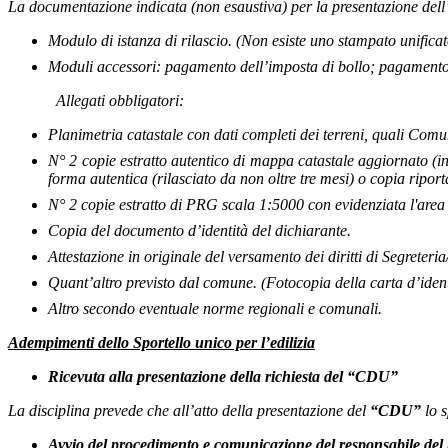
La documentazione indicata (non esaustiva) per la presentazione dell’
Modulo di
istanza di rilascio. (Non esiste uno stampato unifica
Moduli accessori
: pagamento dell’imposta di bollo; pagamento de
Allegati obbligatori
:
Planimetria catastale con dati completi dei terreni, quali Comun
N° 2 copie estratto autentico di mappa catastale aggiornato (in
forma autentica (rilasciato da non oltre tre mesi) o copia riport
N° 2 copie estratto di PRG scala 1:5000 con evidenziata l'area i
Copia del documento d’identità del dichiarante.
Attestazione in originale del versamento dei diritti di Segreteria/
Quant’altro previsto dal comune. (Fotocopia della carta d’identi
Altro secondo eventuale norme regionali e comunali.
Adempimenti dello Sportello unico per l’edilizia
Ricevuta alla presentazione della richiesta del “CDU”
La disciplina prevede che all’atto della presentazione del
“CDU”
lo 
Avvio del procedimento e comunicazione del responsabile del