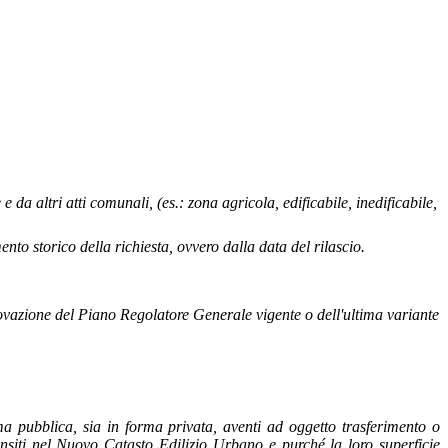
a altri atti comunali, (es.: zona agricola, edificabile, inedificabile,
ento storico della richiesta, ovvero dalla data del rilascio.
provazione del Piano Regolatore Generale vigente o dell'ultima variante
forma pubblica, sia in forma privata, aventi ad oggetto trasferimento o
i censiti nel Nuovo Catasto Edilizio Urbano e purché la
loro superficie