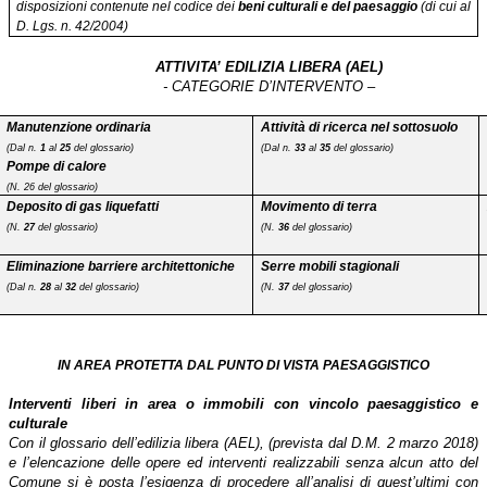
disposizioni contenute nel codice dei
beni culturali e del paesaggio
(di cui al
D. Lgs. n. 42/2004)
ATTIVITA’ EDILIZIA LIBERA (AEL)
- CATEGORIE D’INTERVENTO –
Manutenzione ordinaria
Attività di ricerca nel sottosuolo
(Dal n.
1
al
25
del glossario)
(Dal n.
33
al
35
del glossario)
Pompe di calore
(N. 26 del glossario)
Deposito di gas liquefatti
Movimento di terra
(N.
27
del glossario)
(N.
36
del glossario)
Eliminazione barriere architettoniche
Serre mobili stagionali
(Dal n.
28
al
32
del glossario)
(N.
37
del glossario)
IN AREA PROTETTA DAL PUNTO DI VISTA PAESAGGISTICO
Interventi liberi in area o immobili con vincolo paesaggistico e
culturale
Con il glossario dell’edilizia libera (AEL), (prevista dal D.M. 2 marzo 2018)
e l’elencazione delle opere ed interventi realizzabili senza alcun atto del
Comune si è posta l’esigenza di procedere all’analisi di quest’ultimi con