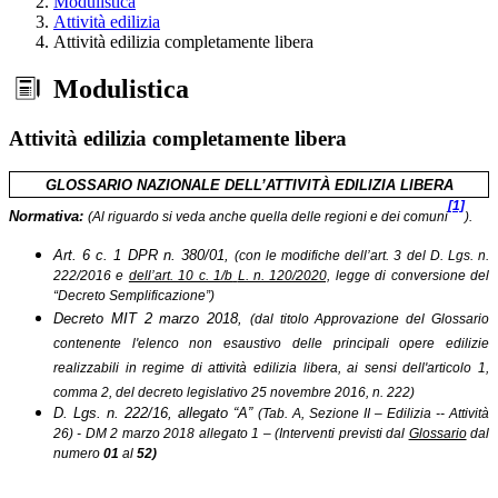
Modulistica
Attività edilizia
Attività edilizia completamente libera
Modulistica
Attività edilizia completamente libera
GLOSSARIO NAZIONALE DELL’ATTIVITÀ EDILIZIA LIBERA
[1]
Normativa:
(Al riguardo si veda anche quella delle regioni e dei comuni
).
Art. 6 c. 1 DPR n. 380/01,
(con le modifiche dell’art. 3 del D. Lgs. n.
222/2016 e
dell’art. 10 c. 1/b
L. n. 120/2020,
legge di conversione del
“Decreto Semplificazione
”)
Decreto MIT 2 marzo 2018,
(dal titolo Approvazione del Glossario
contenente l'elenco non esaustivo delle principali opere edilizie
realizzabili in regime di attività edilizia libera, ai sensi dell'articolo 1,
comma 2, del decreto legislativo 25 novembre 2016, n. 222)
D. Lgs. n. 222/16, allegato “A”
(Tab. A, Sezione II – Edilizia -- Attività
26) - DM 2 marzo 2018 allegato 1 – (Interventi previsti dal
Glossario
dal
numero
01
al
52)