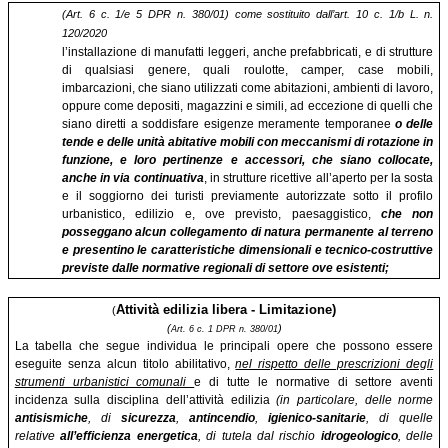
(Art. 6 c. 1/e 5 DPR n. 380/01) come sostituito dall’art. 10 c. 1/b L. n.
120/2020
l’installazione di manufatti leggeri, anche prefabbricati, e di strutture
di qualsiasi genere, quali roulotte, camper, case mobili,
imbarcazioni, che siano utilizzati come abitazioni, ambienti di lavoro,
oppure come depositi, magazzini e simili, ad eccezione di quelli che
siano diretti a soddisfare esigenze meramente temporanee
o delle
tende e delle unità abitative mobili con meccanismi di rotazione in
funzione, e loro pertinenze e accessori, che siano collocate,
anche in via continuativa
, in strutture ricettive all’aperto per la sosta
e il soggiorno dei turisti previamente autorizzate sotto il profilo
urbanistico, edilizio e, ove previsto, paesaggistico,
che non
posseggano alcun collegamento di natura permanente al terreno
e presentino le caratteristiche dimensionali e tecnico-costruttive
previste dalle normative regionali di settore ove esistenti;
Attività edilizia libera - Limitazione)
(
(
)
Art. 6 c. 1 DPR n. 380/01
La tabella che segue individua le principali opere che possono essere
eseguite senza alcun titolo abilitativo,
nel rispetto delle prescrizioni degli
strumenti urbanistici comunali
e di tutte le normative di settore aventi
incidenza sulla disciplina dell’attività edilizia
(in particolare, delle norme
antisismiche
, di
sicurezza
,
antincendio
,
igienico-sanitarie
, di quelle
relative
all’efficienza energetica
, di tutela dal rischio
idrogeologico
, delle