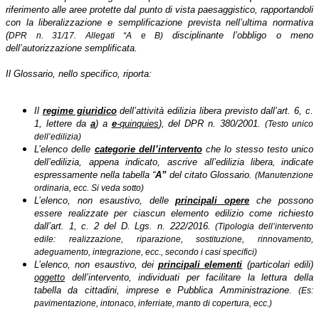
riferimento alle aree protette dal punto di vista paesaggistico, rapportandoli
con la liberalizzazione e semplificazione prevista nell’ultima normativa
(
disciplinante l’obbligo o meno
DPR n. 31/17. Allegati “A e B)
dell’autorizzazione semplificata.
Il Glossario, nello specifico, riporta:
Il
regime giuridico
dell’attività edilizia libera previsto dall’art. 6, c.
1, lettere da
a
) a
e
-quinquies
), del DPR n. 380/2001.
(Testo unico
dell’edilizia)
L’elenco delle
categorie dell’intervento
che lo stesso testo unico
dell’edilizia, appena indicato, ascrive all’edilizia libera
indicate
,
espressamente nella tabella “
A”
del citato Glossario.
(Manutenzione
ordinaria, ecc. Si veda sotto)
L’elenco, non esaustivo, delle
principali opere
che possono
essere realizzate per ciascun elemento edilizio come richiesto
dall’art. 1, c. 2 del D. Lgs. n. 222/2016.
(Tipologia dell’intervento
edile: realizzazione, riparazione, sostituzione,
rinnovamento,
adeguamento, integrazione, ecc., secondo i casi specifici)
L’elenco, non esaustivo, dei
principali elementi
(particolari edili)
oggetto
dell’intervento, individuati per facilitare la lettura della
tabella da cittadini, imprese e Pubblica Amministrazione.
(Es:
pavimentazione, intonaco, inferriate, manto di copertura, ecc.)